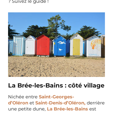
? Suivez le guide !
La Brée-les-Bains : côté village
Nichée entre
Saint-Georges-
d’Oléron
et
Saint-Denis-d’Oléron,
derrière
une petite dune,
La Brée-les-Bains
est