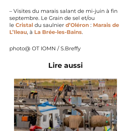
– Visites du marais salant de mi-juin à fin
septembre. Le Grain de sel et/ou
le
Cristal
du saulnier
d’Oléron
:
Marais de
L’Ileau
, à
La Brée-les-Bains
.
photo@ OT IOMN / S.Breffy
Lire aussi