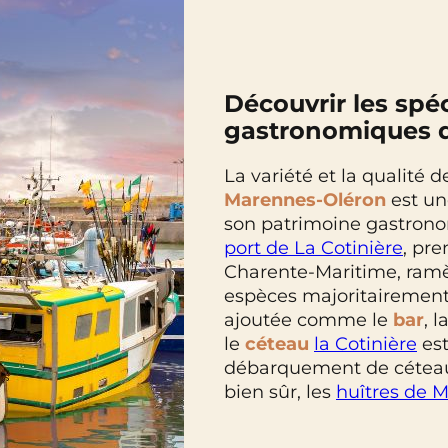
Découvrir les spéc
gastronomiques de
La variété et la qualité 
Marennes-Oléron
est un
son patrimoine gastron
port de La Cotinière
, pre
Charente-Maritime, ramè
espèces majoritairement
ajoutée comme le
bar
, l
le
céteau
la Cotinière
est
débarquement de céteaux
bien sûr, les
huîtres de 