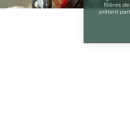
filières 
prêtent part