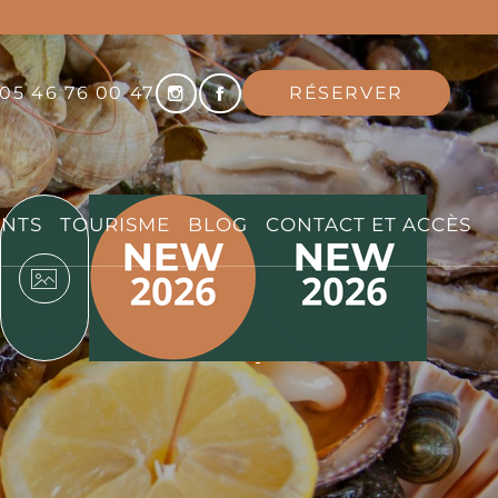
fr
05 46 76 00 47
RÉSERVER
EN
NTS
TOURISME
BLOG
CONTACT ET ACCÈS