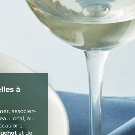
lles à
mer, associez-
neau local, au
ccasions,
ouchot
et de