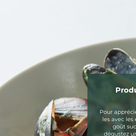
Produ
Pour apprécie
les avec les
goût suc
dégustez un