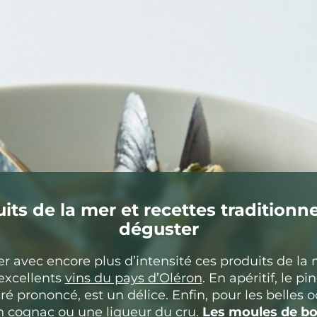
its de la mer et recettes traditionne
déguster
r avec encore plus d’intensité ces produits de la 
 excellents
vins du pays d’Oléron
. En apéritif, le pi
ré prononcé, est un délice. Enfin, pour les belles o
 cognac ou une liqueur du cru.
Les moules de b