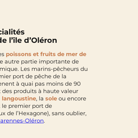
ialités
 l’île d’Oléron
des
poissons et fruits de mer de
e autre partie importante de
omique. Les marins-pêcheurs du
mier port de pêche de la
nent à quai pas moins de 90
 des produits à haute valeur
a
langoustine
, la
sole
ou encore
 le premier port de
 de l’Hexagone), sans oublier,
Marennes-Oléron
.