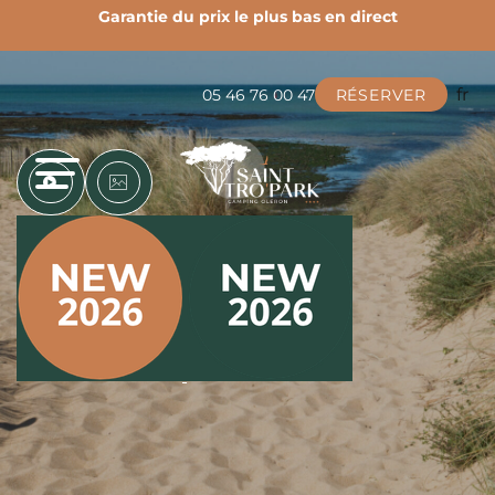
rect
Découvrez toutes nos nouveautés 2026 !
Le c
fr
05 46 76 00 47
RÉSERVER
EN