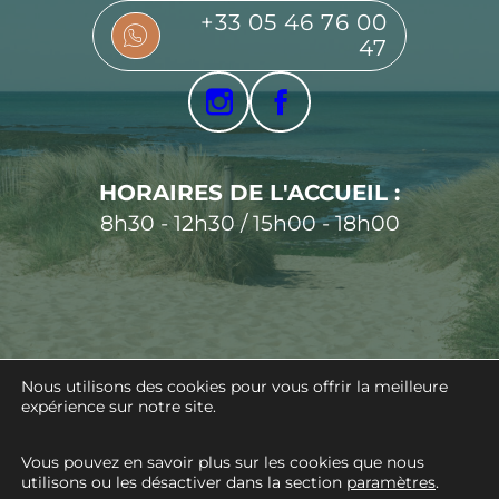
+33 05 46 76 00
47
HORAIRES DE L'ACCUEIL :
8h30 - 12h30 / 15h00 - 18h00
Nous utilisons des cookies pour vous offrir la meilleure
expérience sur notre site.
© 2026 CAMPING SAINT TRO'PARK
- TOUS
DROITS RÉSERVÉS -
MENTIONS LÉGALES
-
POLITIQUE DE CONFIDENTIALITÉ
- RÉALISÉ
Vous pouvez en savoir plus sur les cookies que nous
PAR
GEEK TONIC
utilisons ou les désactiver dans la section
paramètres
.