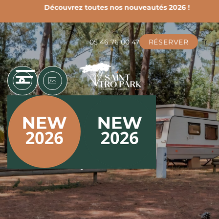
rect
Découvrez toutes nos nouveautés 2026 !
Le c
fr
05 46 76 00 47
RÉSERVER
EN